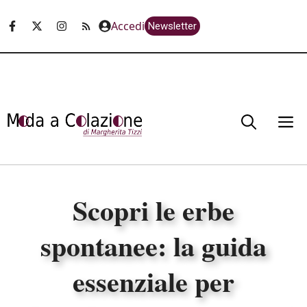
Vai
Accedi
Newsletter
al
contenuto
M
Scopri le erbe
spontanee: la guida
essenziale per