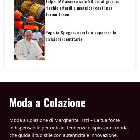
Talpa TAV avanza solo 80 cm al giorno:
rischio ritardi e maggiori costi per
Torino-Lione
Papa in Spagna: esorta a superare le
divisioni identitarie
Moda a Colazione
Moda a Colazione di Margherita Tizzi – La tua fonte
indispensabile per notizie, tendenze e ispirazioni moda,
che guida il tuo stile con autenticità e innovazione.