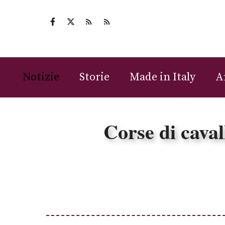
Vai
al
contenuto
Notizie
Storie
Made in Italy
A
Corse di caval