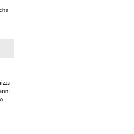
cche
n
izza,
anni
eo