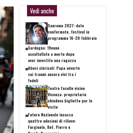
Vedi anche
Sanremo 2027: date
confermate, festival in
programma 16-20 febbraio
Sardegna: 19enne
accoltellato a morte dopo
aver investito una ragazza
Abusi clericali: Papa avverte
sui traumi ancora vivi tra i
fedeli
Teatro fasullo vicino
Vicenza: proprietario
chiedeva biglietto per le
visite
Futuro Nazionale incassa
quattro adesioni di rilievo:
Furgiuele, Bof, Pierro e