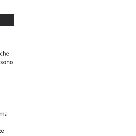
ache
i sono
, ma
ze