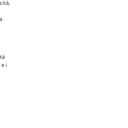
cità,
a
ità
e i