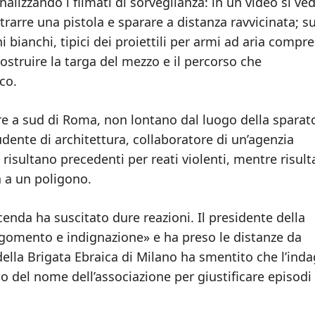
analizzando i filmati di sorveglianza: in un video si ve
arre una pistola e sparare a distanza ravvicinata; su
ni bianchi, tipici dei proiettili per armi ad aria compr
truire la targa del mezzo e il percorso che
co.
re a sud di Roma, non lontano dal luogo della sparato
dente di architettura, collaboratore di un’agenzia
isultano precedenti per reati violenti, mentre risulta
a a un poligono.
cenda ha suscitato dure reazioni. Il presidente della
gomento e indignazione» e ha preso le distanze da
ella Brigata Ebraica di Milano ha smentito che l’ind
uso del nome dell’associazione per giustificare episodi 