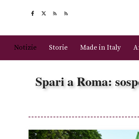
Vai
al
contenuto
Notizie
Storie
Made in Italy
A
Spari a Roma: sospet