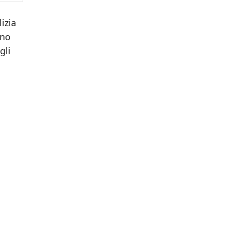
izia
nno
gli