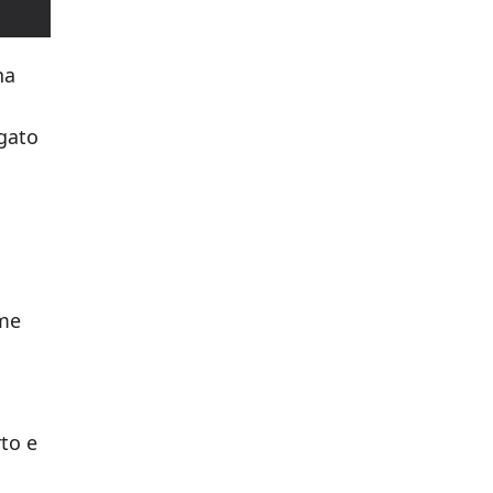
na
agato
ime
to e