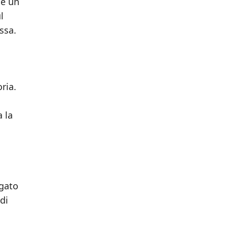
de un
l
essa.
ria.
 la
agato
di