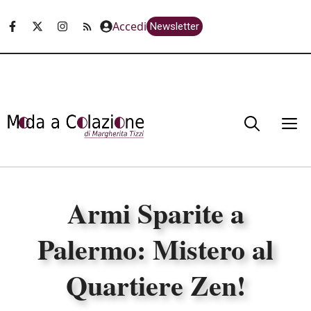
Vai
Accedi
Newsletter
al
contenuto
M
Armi Sparite a
Palermo: Mistero al
Quartiere Zen!