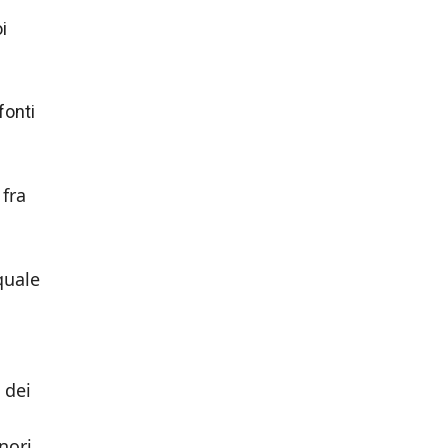
i
fonti
 fra
quale
 dei
nori.