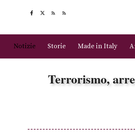
Vai
al
contenuto
Notizie
Storie
Made in Italy
A
Terrorismo, arre