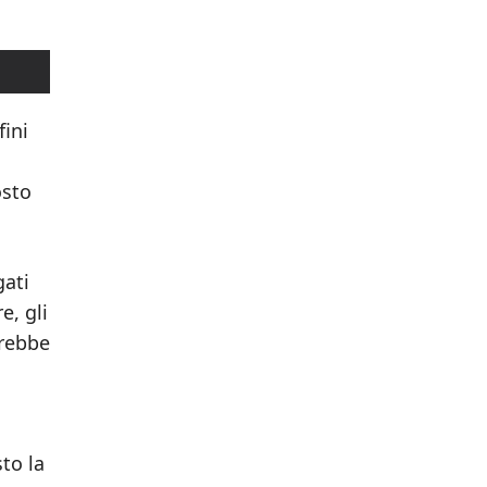
fini
osto
gati
e, gli
vrebbe
to la