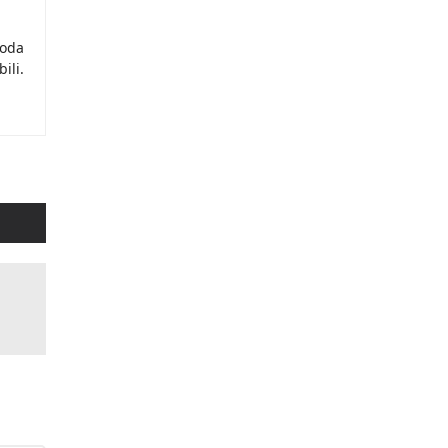
moda
ili.