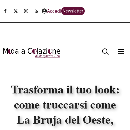
Vai
Accedi
Newsletter
al
contenuto
M
Trasforma il tuo look:
come truccarsi come
La Bruja del Oeste,