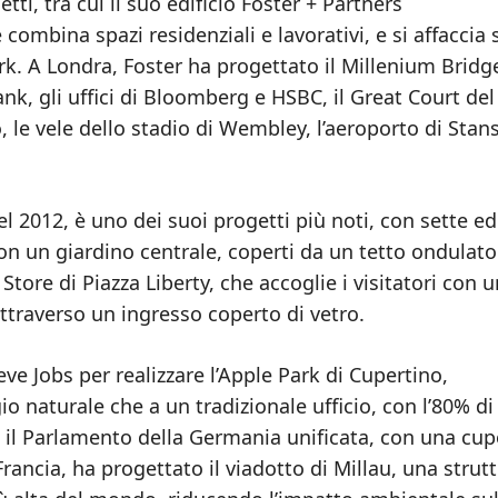
ti, tra cui il suo edificio Foster + Partners
ombina spazi residenziali e lavorativi, e si affaccia 
ark. A Londra, Foster ha progettato il Millenium Bridge
nk, gli uffici di Bloomberg e HSBC, il Great Court del
 le vele dello stadio di Wembley, l’aeroporto di Stan
 2012, è uno dei suoi progetti più noti, con sette edi
con un giardino centrale, coperti da un tetto ondulato
tore di Piazza Liberty, che accoglie i visitatori con 
ttraverso un ingresso coperto di vetro.
eve Jobs per realizzare l’Apple Park di Cupertino,
o naturale che a un tradizionale ufficio, con l’80% di
g, il Parlamento della Germania unificata, con una cup
rancia, ha progettato il viadotto di Millau, una strut