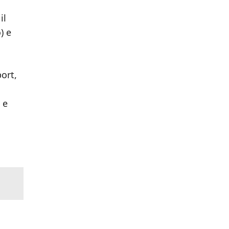
il
) e
ort,
 e