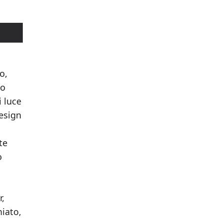
o,
so
i luce
design
te
o
r,
miato,