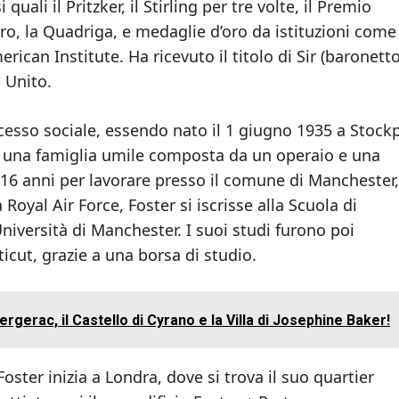
ali il Pritzker, il Stirling per tre volte, il Premio
ro, la Quadriga, e medaglie d’oro da istituzioni come 
erican Institute. Ha ricevuto il titolo di Sir (baronetto
 Unito.
cesso sociale, essendo nato il 1 giugno 1935 a Stockp
n una famiglia umile composta da un operaio e una
 16 anni per lavorare presso il comune di Manchester,
oyal Air Force, Foster si iscrisse alla Scuola di
Università di Manchester. I suoi studi furono poi
ticut, grazie a una borsa di studio.
gerac, il Castello di Cyrano e la Villa di Josephine Baker!
oster inizia a Londra, dove si trova il suo quartier