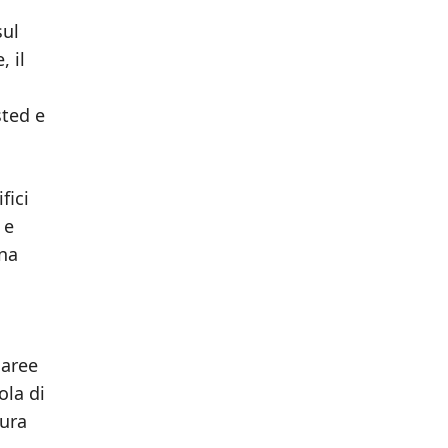
sul
, il
sted e
fici
 e
una
 aree
ola di
tura