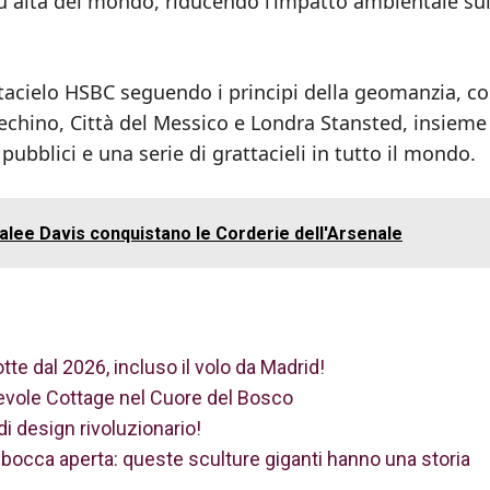
iù alta del mondo, riducendo l’impatto ambientale su
tacielo HSBC seguendo i principi della geomanzia, co
hino, Città del Messico e Londra Stansted, insieme
pubblici e una serie di grattacieli in tutto il mondo.
alee Davis conquistano le Corderie dell'Arsenale
tte dal 2026, incluso il volo da Madrid!
evole Cottage nel Cuore del Bosco
di design rivoluzionario!
 a bocca aperta: queste sculture giganti hanno una storia