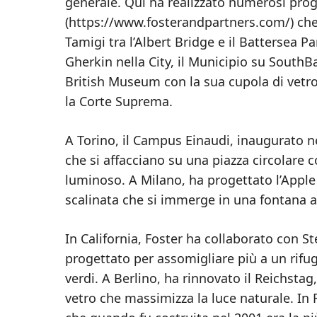
generale. Qui ha realizzato numerosi proget
(https://www.fosterandpartners.com/) che c
Tamigi tra l’Albert Bridge e il Battersea P
Gherkin nella City, il Municipio su SouthBa
British Museum con la sua cupola di vetro,
la Corte Suprema.
A Torino, il Campus Einaudi, inaugurato nel
che si affacciano su una piazza circolare 
luminoso. A Milano, ha progettato l’Apple S
scalinata che si immerge in una fontana a
In California, Foster ha collaborato con St
progettato per assomigliare più a un rifugi
verdi. A Berlino, ha rinnovato il Reichsta
vetro che massimizza la luce naturale. In F