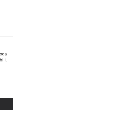
moda
ili.