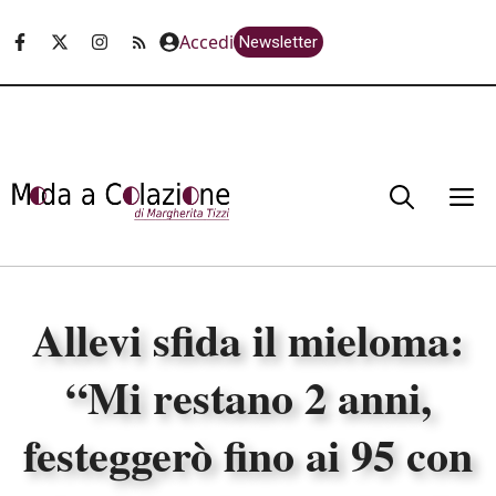
Vai
Accedi
Newsletter
al
contenuto
M
Allevi sfida il mieloma:
“Mi restano 2 anni,
festeggerò fino ai 95 con