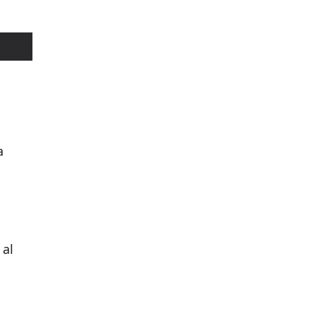
a
 al