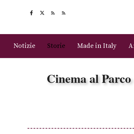
Vai
al
contenuto
Notizie
Storie
Made in Italy
A
Cinema al Parco 