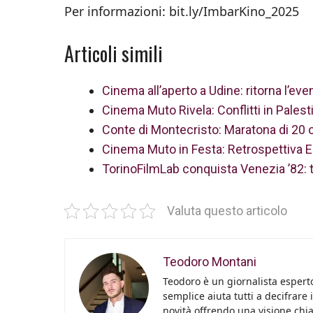
Per informazioni: bit.ly/ImbarKino_2025
Articoli simili
Cinema all’aperto a Udine: ritorna l’ev
Cinema Muto Rivela: Conflitti in Palest
Conte di Montecristo: Maratona di 20 ore
Cinema Muto in Festa: Retrospettiva E
TorinoFilmLab conquista Venezia ’82: 
Valuta questo articolo
Teodoro Montani
Teodoro è un giornalista esperto
semplice aiuta tutti a decifrare 
novità offrendo una visione chiara