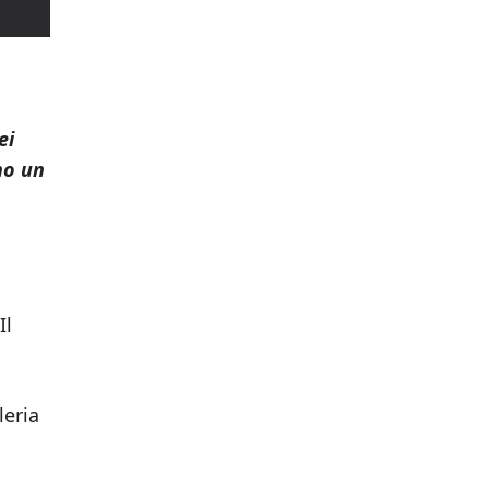
ei
no un
Il
leria