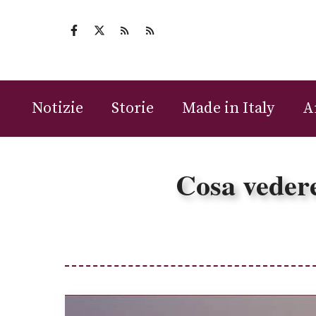
Vai
al
contenuto
Notizie
Storie
Made in Italy
A
Cosa vedere