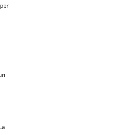
 per
o
 un
La