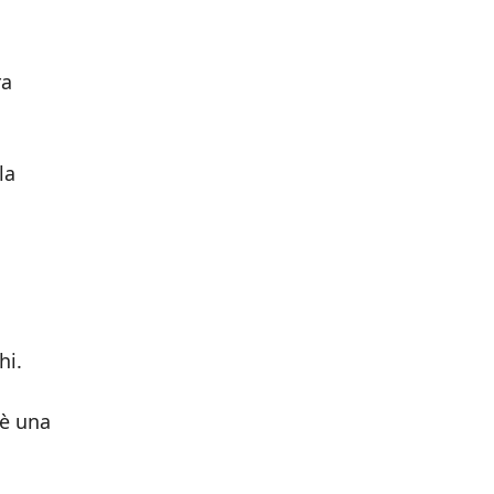
ra
la
hi.
 è una