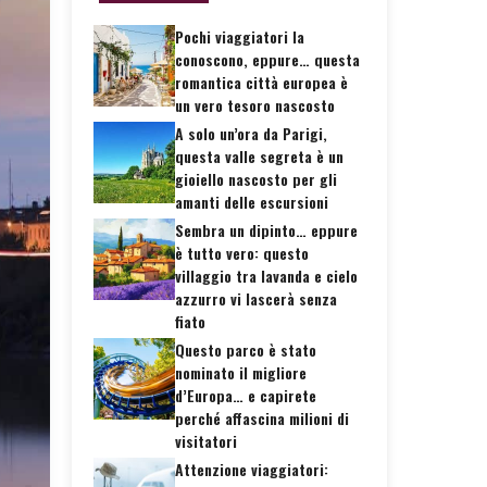
Pochi viaggiatori la
conoscono, eppure… questa
romantica città europea è
un vero tesoro nascosto
A solo un’ora da Parigi,
questa valle segreta è un
gioiello nascosto per gli
amanti delle escursioni
Sembra un dipinto… eppure
è tutto vero: questo
villaggio tra lavanda e cielo
azzurro vi lascerà senza
fiato
Questo parco è stato
nominato il migliore
d’Europa… e capirete
perché affascina milioni di
visitatori
Attenzione viaggiatori: