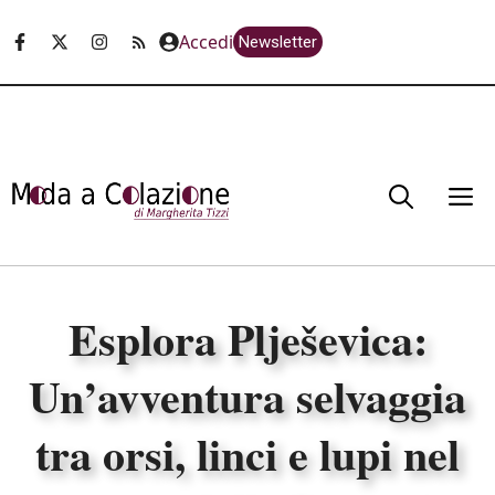
Vai
Accedi
Newsletter
al
contenuto
M
Esplora Plješevica:
Un’avventura selvaggia
tra orsi, linci e lupi nel