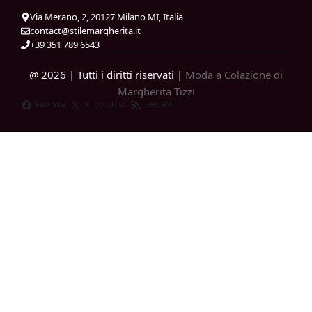
Via Merano, 2, 20127 Milano MI, Italia
contact@stilemargherita.it
+39 351 789 6543
@ 2026 | Tutti i diritti riservati |
Moda a Colazione di
Margherita Tizzi
Facebook
X
News
Feed RSS