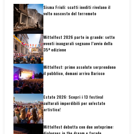
Sisma Friuli: scatti inediti rivelano il
volto nascosto del terremoto
Mittelfest 2026 parte in grande: sette
eventi inaugurali segnano l’avvio della
35ª edizione
Mittelfest: prime assolute sorprendono
il pubblico, domani arriva Baricco
Estate 2026: Scopri i 13 festival
culturali imperdibili per un’estate
artistica!
Mittelfest debutta con due anteprime:
dialogues in the dream e façade