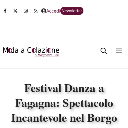
Vai
Accedi
Newsletter
al
contenuto
M
Festival Danza a
Fagagna: Spettacolo
Incantevole nel Borgo