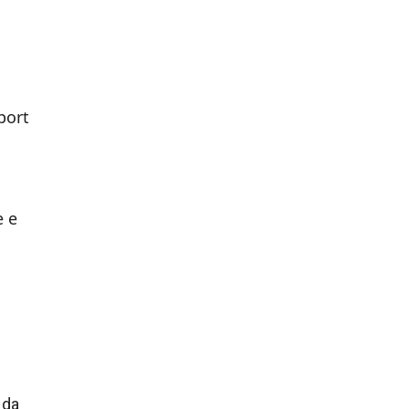
port
e e
 da