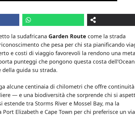
etto la sudafricana
Garden Route
come la strada
iconoscimento che pesa per chi sta pianificando via
aperto e costi di viaggio favorevoli la rendono una met
 riporta punteggi che pongono questa costa dell’Ocea
 della guida su strada.
a alcune centinaia di chilometri che offre continuità
liere — e una biodiversità che sorprende chi si aspet
 si estende tra Storms River e Mossel Bay, ma la
a Port Elizabeth e Cape Town per chi preferisce un vi