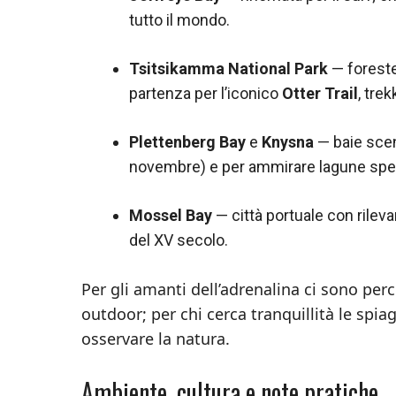
tutto il mondo.
Tsitsikamma National Park
— foreste 
partenza per l’iconico
Otter Trail
, tre
Plettenberg Bay
e
Knysna
— baie scen
novembre) e per ammirare lagune spet
Mossel Bay
— città portuale con rile
del XV secolo.
Per gli amanti dell’adrenalina ci sono perco
outdoor; per chi cerca tranquillità le spia
osservare la natura.
Ambiente, cultura e note pratiche