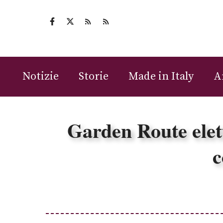
Vai
al
contenuto
Notizie
Storie
Made in Italy
A
Garden Route elet
c