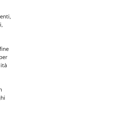
enti,
i,
fine
 per
ità
n
ghi