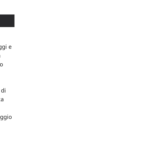
ggi e
a
no
 di
ta
aggio