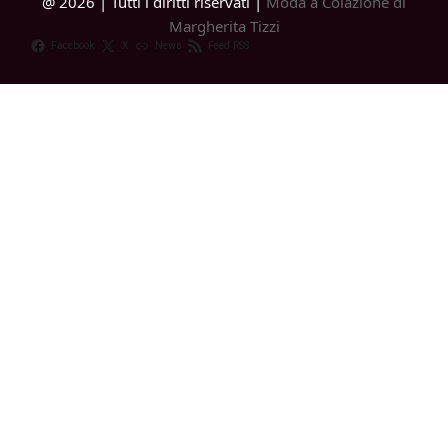
@ 2026 | Tutti i diritti riservati |
Moda a Colazione di
Margherita Tizzi
Facebook
X
News
Feed RSS