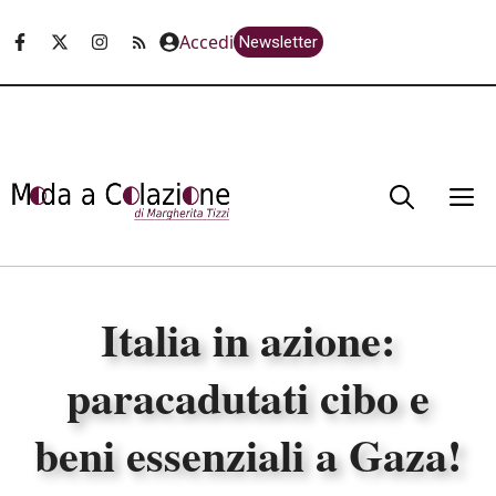
Vai
Accedi
Newsletter
al
contenuto
M
Italia in azione:
paracadutati cibo e
beni essenziali a Gaza!