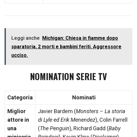
Leggi anche
Michigan: Chiesa in fiamme dopo
sparatoria, 2 morti e bambini feriti. Aggressore
ucciso.
NOMINATION SERIE TV
Categoria
Nominati
Miglior
Javier Bardem (
Monsters – La storia
attore in
di Lyle ed Erik Menendez
), Colin Farrell
una
(
The Penguin
), Richard Gadd (
Baby
miniserie
Reindeer
), Kevin Kline (
Disclaimer
),