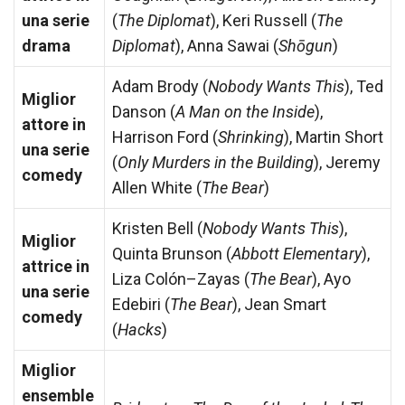
una serie
(
The Diplomat
), Keri Russell (
The
drama
Diplomat
), Anna Sawai (
Shōgun
)
Adam Brody (
Nobody Wants This
), Ted
Miglior
Danson (
A Man on the Inside
),
attore in
Harrison Ford (
Shrinking
), Martin Short
una serie
(
Only Murders in the Building
), Jeremy
comedy
Allen White (
The Bear
)
Kristen Bell (
Nobody Wants This
),
Miglior
Quinta Brunson (
Abbott Elementary
),
attrice in
Liza Colón–Zayas (
The Bear
), Ayo
una serie
Edebiri (
The Bear
), Jean Smart
comedy
(
Hacks
)
Miglior
ensemble