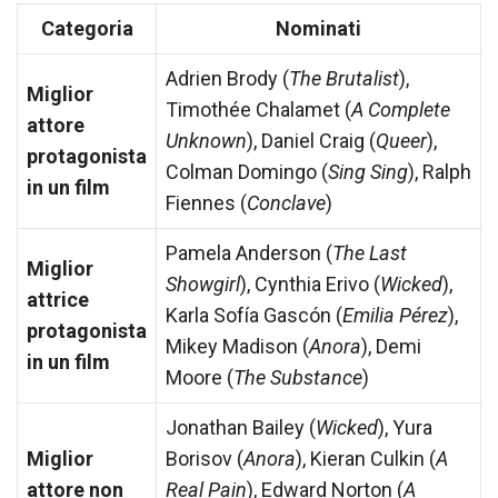
Categoria
Nominati
Adrien Brody (
The Brutalist
),
Miglior
Timothée Chalamet (
A Complete
attore
Unknown
), Daniel Craig (
Queer
),
protagonista
Colman Domingo (
Sing Sing
), Ralph
in un film
Fiennes (
Conclave
)
Pamela Anderson (
The Last
Miglior
Showgirl
), Cynthia Erivo (
Wicked
),
attrice
Karla Sofía Gascón (
Emilia Pérez
),
protagonista
Mikey Madison (
Anora
), Demi
in un film
Moore (
The Substance
)
Jonathan Bailey (
Wicked
), Yura
Miglior
Borisov (
Anora
), Kieran Culkin (
A
attore non
Real Pain
), Edward Norton (
A