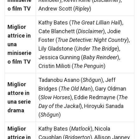
o film TV
Andrew Scott (
Ripley
)
Kathy Bates (
The Great Lillian Hall
),
Miglior
Cate Blanchett (
Disclaimer
), Jodie
attrice in
Foster (
True Detective: Night Country
),
una
Lily Gladstone (
Under The Bridge
),
miniserie
Jessica Gunning (
Baby Reindeer
),
o film TV
Cristin Milioti (
The Penguin
)
Tadanobu Asano (
Shōgun
), Jeff
Miglior
Bridges (
The Old Man
), Gary Oldman
attore in
(
Slow Horses
), Eddie Redmayne (
The
una serie
Day of the Jackal
), Hiroyuki Sanada
drama
(
Shōgun
)
Miglior
Kathy Bates (
Matlock
), Nicola
attrice in
Coughlan (
Bridgerton
), Allison Janney