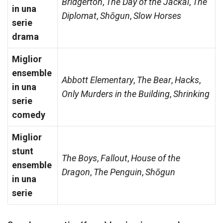
Bridgerton
,
The Day of the Jackal
,
The
in una
Diplomat
,
Shōgun
,
Slow Horses
serie
drama
Miglior
ensemble
Abbott Elementary
,
The Bear
,
Hacks
,
in una
Only Murders in the Building
,
Shrinking
serie
comedy
Miglior
stunt
The Boys
,
Fallout
,
House of the
ensemble
Dragon
,
The Penguin
,
Shōgun
in una
serie