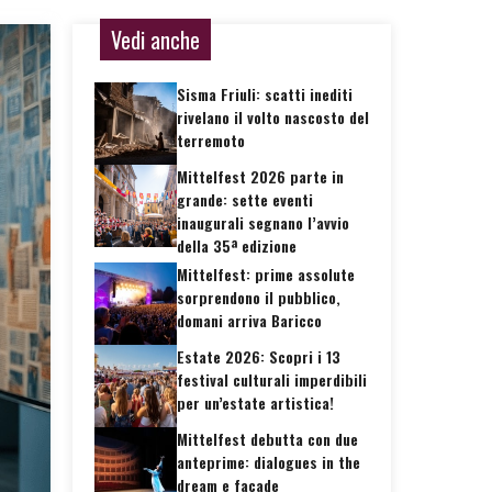
Vedi anche
Sisma Friuli: scatti inediti
rivelano il volto nascosto del
terremoto
Mittelfest 2026 parte in
grande: sette eventi
inaugurali segnano l’avvio
della 35ª edizione
Mittelfest: prime assolute
sorprendono il pubblico,
domani arriva Baricco
Estate 2026: Scopri i 13
festival culturali imperdibili
per un’estate artistica!
Mittelfest debutta con due
anteprime: dialogues in the
dream e façade