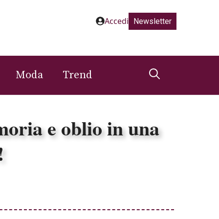
Accedi
Newsletter
Moda
Trend
oria e oblio in una
!