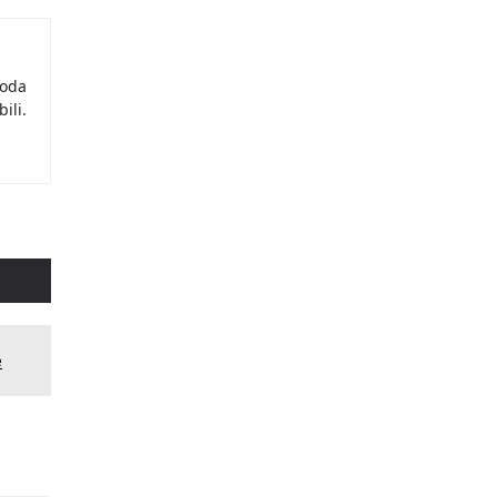
moda
ili.
e