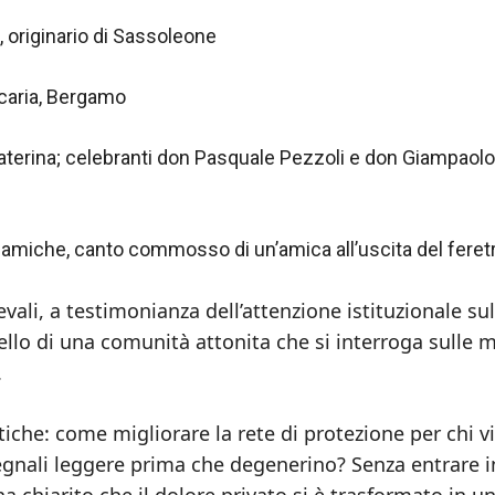
, originario di Sassoleone
scaria, Bergamo
aterina; celebranti don Pasquale Pezzoli e don Giampaolo
amiche, canto commosso di un’amica all’uscita del feret
vali, a testimonianza dell’attenzione istituzionale sul
uello di una comunità attonita che si interroga sulle 
.
tiche: come migliorare la rete di protezione per chi v
egnali leggere prima che degenerino? Senza entrare i
 ha chiarito che il dolore privato si è trasformato in u