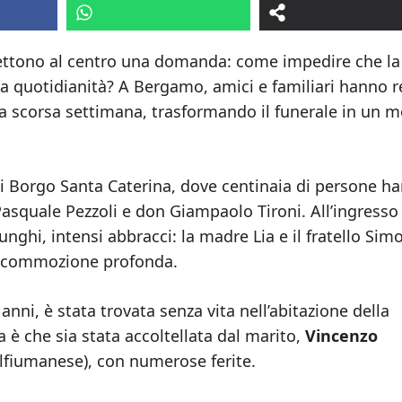
mettono al centro una domanda: come impedire che la
la quotidianità? A Bergamo, amici e familiari hanno 
 la scorsa settimana, trasformando il funerale in un 
 di Borgo Santa Caterina, dove centinaia di persone h
Pasquale Pezzoli e don Giampaolo Tironi. All’ingresso
lunghi, intensi abbracci: la madre Lia e il fratello Sim
i commozione profonda.
nni, è stata trovata senza vita nell’abitazione della
sa è che sia stata accoltellata dal marito,
Vincenzo
alfiumanese), con numerose ferite.