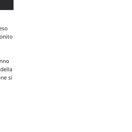
reso
monito
anno
 della
one si