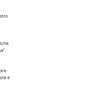
etro
miche
a”,
tore
ole e