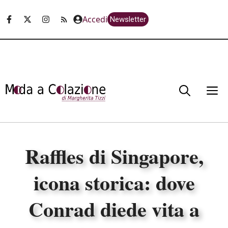
Vai
Accedi
Newsletter
al
contenuto
M
Raffles di Singapore,
icona storica: dove
Conrad diede vita a