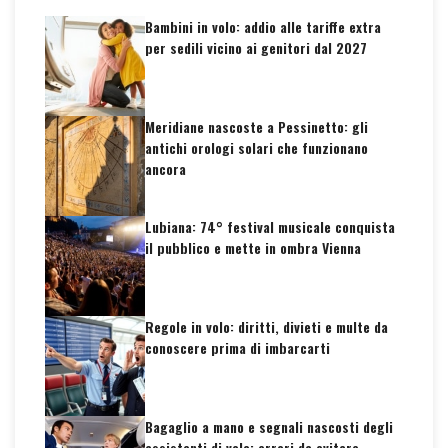
Bambini in volo: addio alle tariffe extra
per sedili vicino ai genitori dal 2027
Meridiane nascoste a Pessinetto: gli
antichi orologi solari che funzionano
ancora
Lubiana: 74° festival musicale conquista
il pubblico e mette in ombra Vienna
Regole in volo: diritti, divieti e multe da
conoscere prima di imbarcarti
Bagaglio a mano e segnali nascosti degli
assistenti di volo: errori da evitare