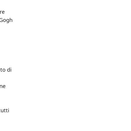
re
 Gogh
to di
one
utti