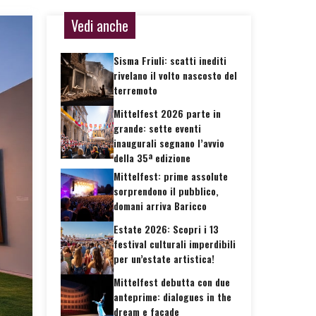
Vedi anche
Sisma Friuli: scatti inediti
rivelano il volto nascosto del
terremoto
Mittelfest 2026 parte in
grande: sette eventi
inaugurali segnano l’avvio
della 35ª edizione
Mittelfest: prime assolute
sorprendono il pubblico,
domani arriva Baricco
Estate 2026: Scopri i 13
festival culturali imperdibili
per un’estate artistica!
Mittelfest debutta con due
anteprime: dialogues in the
dream e façade