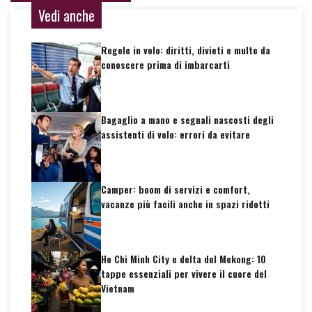
Vedi anche
Regole in volo: diritti, divieti e multe da
conoscere prima di imbarcarti
Bagaglio a mano e segnali nascosti degli
assistenti di volo: errori da evitare
Camper: boom di servizi e comfort,
vacanze più facili anche in spazi ridotti
Ho Chi Minh City e delta del Mekong: 10
tappe essenziali per vivere il cuore del
Vietnam