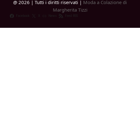
@ 2026 | Tutti i diritti riservati |
Moda a Colazione di
Margherita Tizzi
Facebook
X
News
Feed RSS