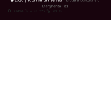
@ 2026 | Tutti i diritti riservati |
Moda a Colazione di
Margherita Tizzi
Facebook
X
News
Feed RSS