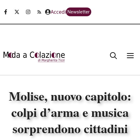
Vai
Accedi
Newsletter
al
contenuto
M
Molise, nuovo capitolo:
colpi d’arma e musica
sorprendono cittadini