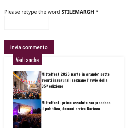
Please retype the word
STILEMARGH
*
Vedi anche
Mittelfest 2026 parte in grande: sette
eventi inaugurali segnano l’avvio della
35ª edizione
Mittelfest: prime assolute sorprendono
il pubblico, domani arriva Baricco