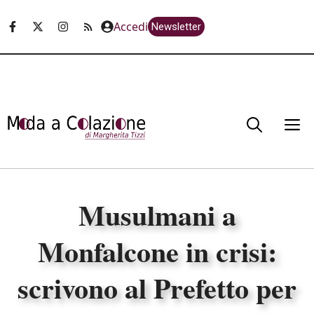
Vai
Accedi
Newsletter
al
contenuto
M
Musulmani a
Monfalcone in crisi:
scrivono al Prefetto per