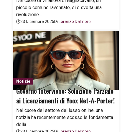
Nel cuore di Villanova di Bagnacavallo, un
piccolo comune ravennate, si è svolta una
rivoluzione ...
23 Dicembre 2025
Di
Lorenzo Dalmoro
Notizie
Governo Interviene: Soluzione Parziale
ai Licenziamenti di Yoox Net-A-Porter!
Nel cuore del settore del lusso online, una
notizia ha recentemente scosso le fondamenta
della ...
23 Dicembre 2025
Di
Lorenzo Dalmoro