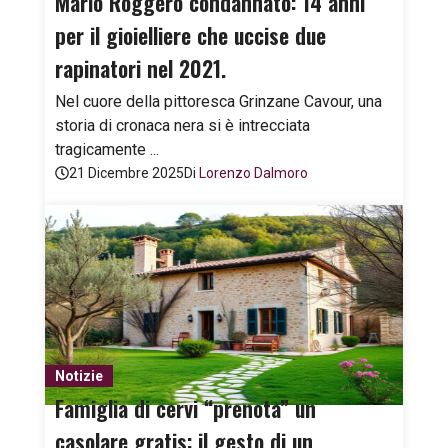
Mario Roggero condannato: 14 anni
per il gioielliere che uccise due
rapinatori nel 2021.
Nel cuore della pittoresca Grinzane Cavour, una
storia di cronaca nera si è intrecciata
tragicamente ...
21 Dicembre 2025
Di
Lorenzo Dalmoro
Notizie
Famiglia di cervi “prenota” un
casolare gratis: il gesto di un