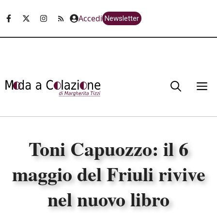
Vai
Accedi
Newsletter
al
contenuto
M
Toni Capuozzo: il 6
maggio del Friuli rivive
nel nuovo libro