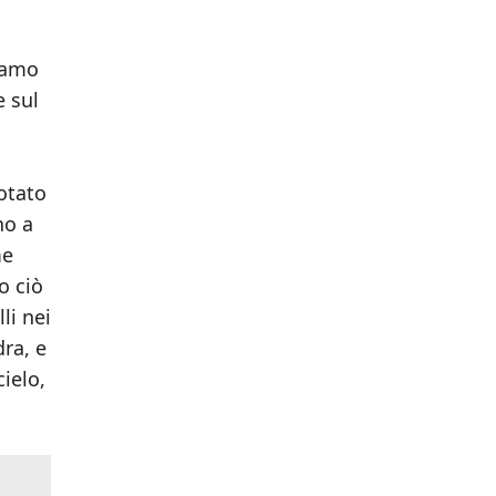
diamo
e sul
otato
no a
me
o ciò
li nei
ra, e
ielo,