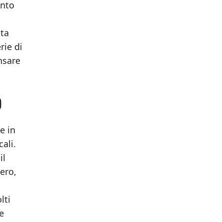
anto
sta
rie di
ensare
)
e in
ali.
il
mero,
lti
te