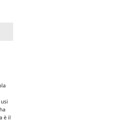
ola
 usi
 ha
 è il