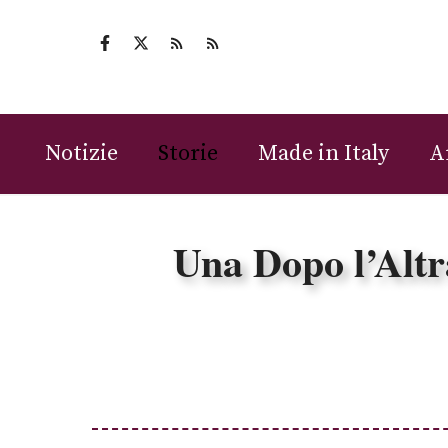
Vai
al
contenuto
Notizie
Storie
Made in Italy
A
Una Dopo l’Altr