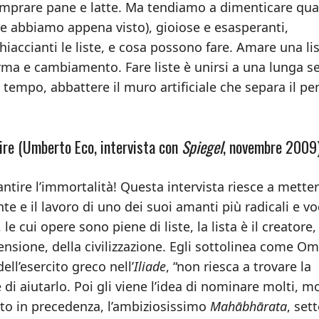
comprare pane e latte. Ma tendiamo a dimenticare qu
e abbiamo appena visto), gioiose e esasperanti,
iaccianti le liste, e cosa possono fare. Amare una li
orma e cambiamento. Fare liste è unirsi a una lunga se
za tempo, abbattere il muro artificiale che separa il p
rire (Umberto Eco, intervista con
Spiegel
, novembre 2009
antire l’immortalità! Questa intervista riesce a metter
te e il lavoro di uno dei suoi amanti più radicali e voc
e cui opere sono piene di liste, la lista è il creatore, 
stensione, della civilizzazione. Egli sottolinea come O
ell’esercito greco nell’
Iliade
, “non riesca a trovare la
i aiutarlo. Poi gli viene l’idea di nominare molti, mo
sto in precedenza, l’ambiziosissimo
Mahābhārata
, set