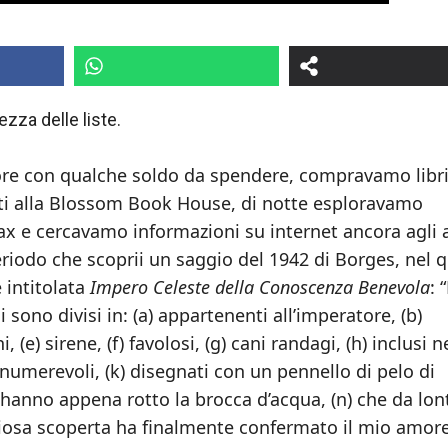
ezza delle liste.
re con qualche soldo da spendere, compravamo libri
ati alla Blossom Book House, di notte esploravamo
x e cercavamo informazioni su internet ancora agli a
riodo che scoprii un saggio del 1942 di Borges, nel 
 intitolata
Impero Celeste della Conoscenza Benevola
: 
 sono divisi in: (a) appartenenti all’imperatore, (b)
 (e) sirene, (f) favolosi, (g) cani randagi, (h) inclusi n
 innumerevoli, (k) disegnati con un pennello di pelo di
e hanno appena rotto la brocca d’acqua, (n) che da lo
iosa scoperta ha finalmente confermato il mio amor