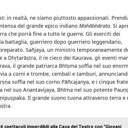
Est: in realtà, ne siamo piuttosto appassionati. Pren
 intensa del grande epico indiano
Mahābhārata
. Si apr
ra che porrà fine a tutte le guerre. Gli eserciti dei
la battaglia, guerriero dopo guerriero leggendario,
preparato. Sañjaya, un ministro temporaneamente d
 a Dhṛtarāṣṭra, il re cieco dei Kaurava, gli eventi ma
ava, il grande patriarca Bhīṣma soffia nel suo enor
via a corni e trombe, cembali e tamburi, annunciand
ṛṣṇa soffia nel suo corno Pāñcajanya, e i cinque fratel
ra nel suo Anantavijaya, Bhīma nel suo potente Pauṇḍ
ipuṣpaka. Il grande suono tuona attraverso terra e c
āṣṭra.
 spettacoli imperdibili alla Casa del Teatro con "Giovani