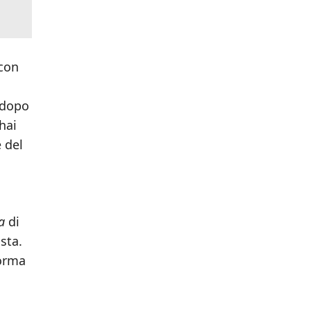
 con
a dopo
hai
 del
a
di
sta.
forma