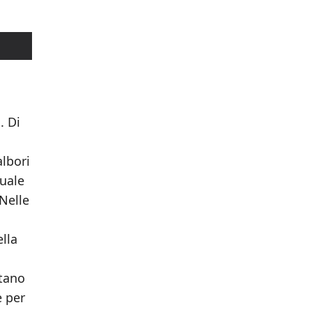
. Di
lbori
quale
“Nelle
ella
ntano
e per