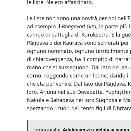
le liste. Ne ero affascinato.
Le liste non sono una novità per noi nell’
ad esempio il
Bhagavad-Gītā
, la parte più
campo di battaglia di Kurukṣetra. È la guer
Pāṇḍava e dei Kaurava sono schierati per 
ognuno nominato, ognuno terribilmente 
di chiaroveggenza, ha il compito di narrare
mano che si susseguono. Dal lato dei Kaur
corno, ruggendo come un leone, dando il 
che sta per venire. Dal lato dei Pāṇḍava, K
loro, Arjuna nel suo Devadatta, Yudhiṣṭhi
Nakula e Sahadeva nei loro Sughoṣa e Maṇ
spezzando i cuori dei cento figli di Dhṛtar
Leggi anche
Adolescenza svelata in scena: 4