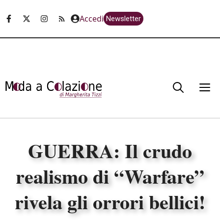
Vai
Accedi
Newsletter
al
contenuto
M
GUERRA: Il crudo
realismo di “Warfare”
rivela gli orrori bellici!