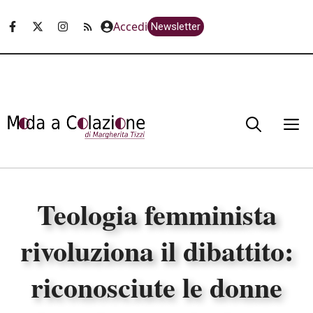
Vai
Accedi
Newsletter
al
contenuto
M
Teologia femminista
rivoluziona il dibattito:
riconosciute le donne